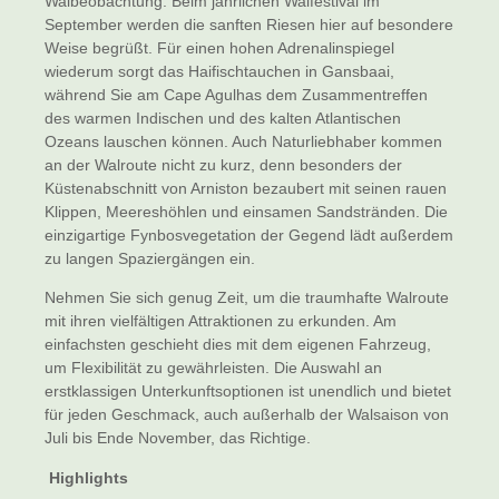
Walbeobachtung. Beim jährlichen Walfestival im
September werden die sanften Riesen hier auf besondere
Weise begrüßt. Für einen hohen Adrenalinspiegel
wiederum sorgt das Haifischtauchen in Gansbaai,
während Sie am Cape Agulhas dem Zusammentreffen
des warmen Indischen und des kalten Atlantischen
Ozeans lauschen können. Auch Naturliebhaber kommen
an der Walroute nicht zu kurz, denn besonders der
Küstenabschnitt von Arniston bezaubert mit seinen rauen
Klippen, Meereshöhlen und einsamen Sandstränden. Die
einzigartige Fynbosvegetation der Gegend lädt außerdem
zu langen Spaziergängen ein.
Nehmen Sie sich genug Zeit, um die traumhafte Walroute
mit ihren vielfältigen Attraktionen zu erkunden. Am
einfachsten geschieht dies mit dem eigenen Fahrzeug,
um Flexibilität zu gewährleisten. Die Auswahl an
erstklassigen Unterkunftsoptionen ist unendlich und bietet
für jeden Geschmack, auch außerhalb der Walsaison von
Juli bis Ende November, das Richtige.
Highlights