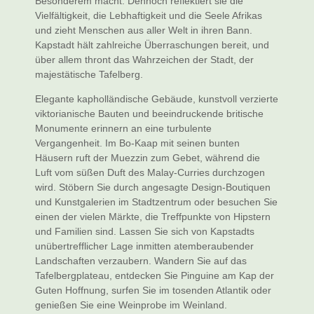
Besonderem macht. Dennoch reflektiert sie die
Vielfältigkeit, die Lebhaftigkeit und die Seele Afrikas
und zieht Menschen aus aller Welt in ihren Bann.
Kapstadt hält zahlreiche Überraschungen bereit, und
über allem thront das Wahrzeichen der Stadt, der
majestätische Tafelberg.
Elegante kapholländische Gebäude, kunstvoll verzierte
viktorianische Bauten und beeindruckende britische
Monumente erinnern an eine turbulente
Vergangenheit. Im Bo-Kaap mit seinen bunten
Häusern ruft der Muezzin zum Gebet, während die
Luft vom süßen Duft des Malay-Curries durchzogen
wird. Stöbern Sie durch angesagte Design-Boutiquen
und Kunstgalerien im Stadtzentrum oder besuchen Sie
einen der vielen Märkte, die Treffpunkte von Hipstern
und Familien sind. Lassen Sie sich von Kapstadts
unübertrefflicher Lage inmitten atemberaubender
Landschaften verzaubern. Wandern Sie auf das
Tafelbergplateau, entdecken Sie Pinguine am Kap der
Guten Hoffnung, surfen Sie im tosenden Atlantik oder
genießen Sie eine Weinprobe im Weinland.